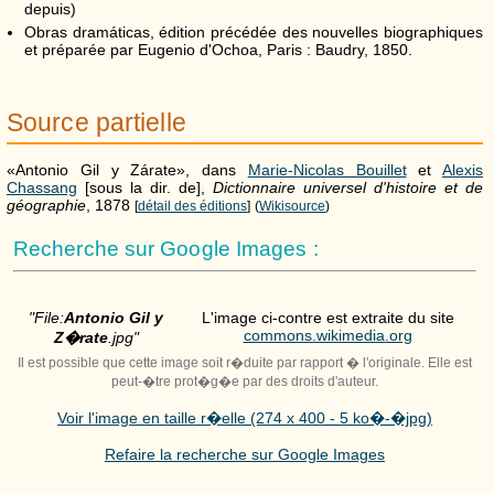
depuis)
Obras dramáticas, édition précédée des nouvelles biographiques
et préparée par Eugenio d'Ochoa, Paris : Baudry, 1850.
Source partielle
«Antonio Gil y Zárate», dans
Marie-Nicolas Bouillet
et
Alexis
Chassang
[sous la dir. de],
Dictionnaire universel d'histoire et de
géographie
, 1878
[
détail des éditions
]
(
Wikisource
)
Recherche sur Google Images :
"File:
Antonio Gil y
L'image ci-contre est extraite du site
commons.wikimedia.org
Z�rate
.jpg"
Il est possible que cette image soit r�duite par rapport � l'originale. Elle est
peut-�tre prot�g�e par des droits d'auteur.
Voir l'image en taille r�elle (274 x 400 - 5 ko�-�jpg)
Refaire la recherche sur Google Images