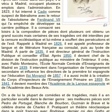
vécu à Madrid, occupant plusieurs
emplois dans l'administration. En
1823, il fut interné à
Cadix
comme
suspect de libéralisme avec le retour
de l'absolutisme de
Ferdinand VII
qui l'a empêché de développer sa
carrière politique. Il a consacré ses
loisirs à la composition de pièces dont plusieurs ont obtenu un
grand succès mais certaines de ses tragédies ont été interdites par
la censure ecclésiastique et lui-même a souffert des persécutions et
de l'exil. Rappelé à Madrid en
1826
, il est appelé professeur de
langue et de littérature française au consulat, puis au lycée de
Madrid. À partir de
1835
, il est directeur général de l'Instruction
Publique et conseiller d'État. Après
1850
, il devient chef de la
division de l'instruction publique au ministère de l'intérieur. Il crée,
avec Pablo Montesino, l'École Normale Centrale d'Enseignants de
Madrid en
1839
. Il intervient dans l'organisation de l'enseignement
secondaire et influence les directives de la première loi espagnole
sur l'éducation (
loi Moyano
) de
1857
; il a aussi incité à la création
du Corps d'Inspecteurs de l'Enseignement Primaire en
1859
. En
1841
, il devient membre des l'
Académie de la Langue espagnole
et
de l'Académie des Beaux Arts.
On a de lui la plupart de comédies et de tragédies, mais il a en
particulier excellé dans le dernier genre : ses meilleures pièces sont
Pedro de Portugal
,
Blanche de Bourbon
,
Guzmán le Brave
et le
célèbre drame de
Charles II
. Pratiquant un théâtre néoclassique
dans le goût français avec
Rodrigue, dernier roi des Goths
et