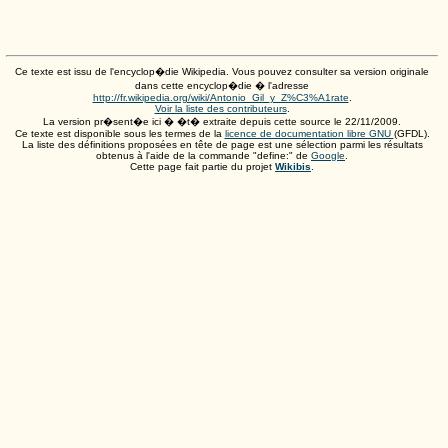
Ce texte est issu de l'encyclop�die Wikipedia. Vous pouvez consulter sa version originale
dans cette encyclop�die � l'adresse
http://fr.wikipedia.org/wiki/Antonio_Gil_y_Z%C3%A1rate
.
Voir la liste des contributeurs
.
La version pr�sent�e ici � �t� extraite depuis cette source le
22/11/2009
.
Ce texte est disponible sous les termes de la
licence de documentation libre GNU
(GFDL).
La liste des définitions proposées en tête de page est une sélection parmi les résultats
obtenus à l'aide de la commande "define:" de
Google
.
Cette page fait partie du projet
Wikibis
.