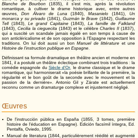
Blanche de Bourbon
(1835), il s'est mis, après la révolution
romantique, à cultiver le drame historique avec, entre autres
œuvres,
Don Álvaro de Luna
(1840),
Masanielo
(1841),
Un
monarca y su privado
(1841),
Guzmán le Brave
(1842),
Guillaume
Tell
(1843),
Le grand Capitaine
(1843),
La famille de Falkland
(1843),
Cecilia la cieguecita
(1843) et le célèbre
Charles II
(1837),
qui a suscité un scandale jamais égalé en son temps à cause de
son anticléricalisme et de son opposition à l'Espagne respectant les
traditions. On lui doit aussi un bon
Manuel de littérature
et une
Histoire de l'instruction publique en Espagne
.
Définissant sa formule dramatique en théâtre ancien et moderne en
1841, il a postulé un théâtre éclectique combinant trois traditions : la
comédie espagnole du
Siècle d'Or
, le drame classique et le drame
romantique, qui harmoniserait «la poésie brillante de la première, la
régularité et le bon goût de la seconde avec le mouvement et la
passion de la dernière». Antonio Gil y Zárate est actuellement
reconnu comme un dramaturge complexe et injustement négligé.
Œuvres
De l'instrucción pública en España (1855, 3 tomes, première
histoire de l'éducation en Espagne). Edición facsímil íntegra, Ed.
Pentalfa, Oviedo, 1995.
Manual de literatura (1844, particulièrement réédité et augmenté