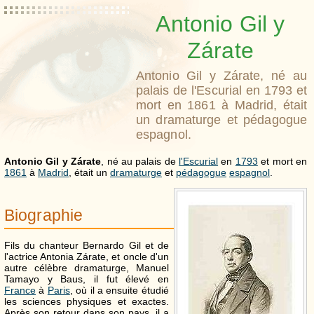
Antonio Gil y
Zárate
Antonio Gil y Zárate, né au
palais de l'Escurial en 1793 et
mort en 1861 à Madrid, était
un dramaturge et pédagogue
espagnol.
Antonio Gil y Zárate
, né au palais de
l'Escurial
en
1793
et mort en
1861
à
Madrid
, était un
dramaturge
et
pédagogue
espagnol
.
Biographie
Fils du chanteur Bernardo Gil et de
l'actrice Antonia Zárate, et oncle d'un
autre célèbre dramaturge, Manuel
Tamayo y Baus, il fut élevé en
France
à
Paris
, où il a ensuite étudié
les sciences physiques et exactes.
Après son retour dans son pays, il a